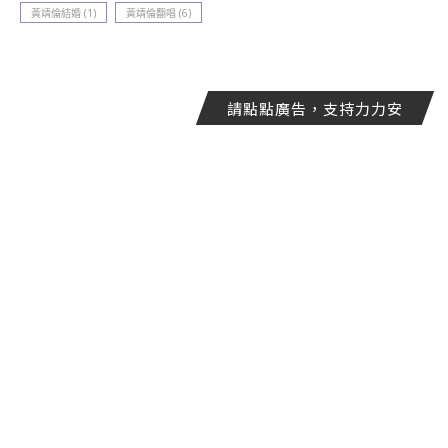
黃靖倫結婚
(1)
黃靖倫翻唱
(6)
請點點廣告，支持力力安