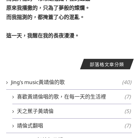
原來我播撒的，只為了夢般的燦爛。
而我揣測的，都掩蓋了心的混亂。
這一天，我醒在我的長夜漫漫。
部落格文章分類
Jing's music黃靖倫的歌
(40)
喜歡黃靖倫唱的歌，在每一天的生活裡
(7)
天之蕉子黃靖倫
(5)
靖倫式翻唱
(7)