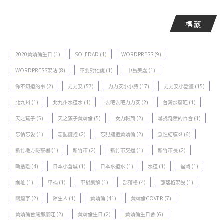
標籤
2020黃靖倫生日
(1)
SOLEDAD
(1)
WORDPRESS
(9)
WORDPRESS架站
(8)
不要對他說
(1)
中島美嘉
(1)
你不知道的事
(2)
力力安
(57)
力力安小小詩
(17)
力力安小話畫
(15)
北九州
(1)
北九州水道水
(1)
去吧去吧力力安
(2)
台灣那麼旺
(1)
天之蕉子
(5)
天之蕉子黃靖倫
(5)
女力報到
(2)
尋找奇蹟的百合
(1)
忘情忘愛
(1)
忘記擁抱
(2)
忘記擁抱黃靖倫
(2)
急性結膜炎
(6)
新竹地方檢察署
(1)
新竹巿
(2)
新竹巿交通
(1)
新竹巿長
(2)
斷捨離
(4)
日本小倉城
(1)
日本水道水
(1)
水道
(1)
福岡
(1)
網址
(1)
車禍
(1)
車禍調解
(1)
部落格
(4)
部落格架設
(1)
關鍵字
(2)
陌生人
(1)
黃靖倫
(41)
黃靖倫COVER
(7)
黃靖倫台灣那麼旺
(2)
黃靖倫生日
(2)
黃靖倫生日會
(6)