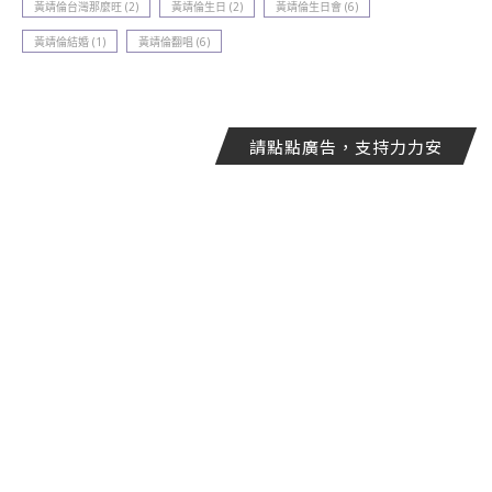
黃靖倫台灣那麼旺
(2)
黃靖倫生日
(2)
黃靖倫生日會
(6)
黃靖倫結婚
(1)
黃靖倫翻唱
(6)
請點點廣告，支持力力安