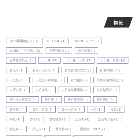
標籤
2020黃靖倫生日
(1)
SOLEDAD
(1)
WORDPRESS
(9)
WORDPRESS架站
(8)
不要對他說
(1)
中島美嘉
(1)
你不知道的事
(2)
力力安
(57)
力力安小小詩
(17)
力力安小話畫
(15)
北九州
(1)
北九州水道水
(1)
去吧去吧力力安
(2)
台灣那麼旺
(1)
天之蕉子
(5)
天之蕉子黃靖倫
(5)
女力報到
(2)
尋找奇蹟的百合
(1)
忘情忘愛
(1)
忘記擁抱
(2)
忘記擁抱黃靖倫
(2)
急性結膜炎
(6)
新竹地方檢察署
(1)
新竹巿
(2)
新竹巿交通
(1)
新竹巿長
(2)
斷捨離
(4)
日本小倉城
(1)
日本水道水
(1)
水道
(1)
福岡
(1)
網址
(1)
車禍
(1)
車禍調解
(1)
部落格
(4)
部落格架設
(1)
關鍵字
(2)
陌生人
(1)
黃靖倫
(41)
黃靖倫COVER
(7)