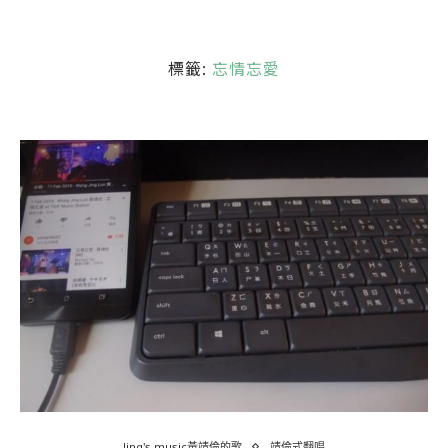
標籤:
忘情忘愛
Jing's music黃靖倫的歌
靖倫式翻唱