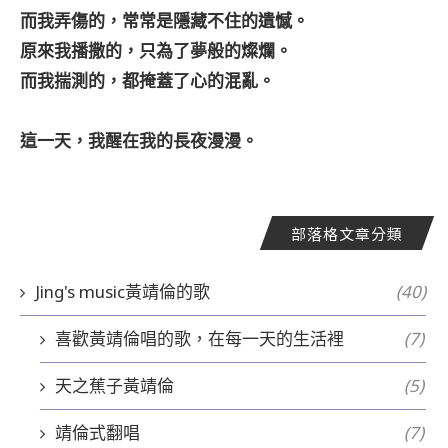
而我弄傷的，常常是隱藏不住的遺憾。
原來我播撒的，只為了夢般的燦爛。
而我揣測的，都掩蓋了心的混亂。
這一天，我醒在我的長夜漫漫。
部落格文章分類
Jing's music黃靖倫的歌
(40)
喜歡黃靖倫唱的歌，在每一天的生活裡
(7)
天之蕉子黃靖倫
(5)
靖倫式翻唱
(7)