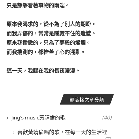
只是靜靜看著事物的兩端。
原來我渴求的，從不為了別人的期盼。
而我弄傷的，常常是隱藏不住的遺憾。
原來我播撒的，只為了夢般的燦爛。
而我揣測的，都掩蓋了心的混亂。
這一天，我醒在我的長夜漫漫。
部落格文章分類
Jing's music黃靖倫的歌
(40)
喜歡黃靖倫唱的歌，在每一天的生活裡