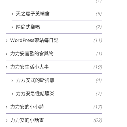
(7)
天之蕉子黃靖倫
(5)
靖倫式翻唱
(7)
WordPress架站每日記
(11)
力力安喜歡的食與物
(1)
力力安生活小大事
(19)
力力安式的斷捨離
(4)
力力安急性結膜炎
(7)
力力安的小小詩
(17)
力力安的小話畫
(62)