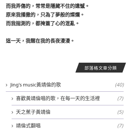
而我弄傷的，常常是隱藏不住的遺憾。
原來我播撒的，只為了夢般的燦爛。
而我揣測的，都掩蓋了心的混亂。
這一天，我醒在我的長夜漫漫。
部落格文章分類
Jing's music黃靖倫的歌
(40)
喜歡黃靖倫唱的歌，在每一天的生活裡
(7)
天之蕉子黃靖倫
(5)
靖倫式翻唱
(7)