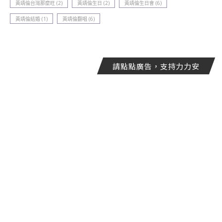
黃靖倫台灣那麼旺
(2)
黃靖倫生日
(2)
黃靖倫生日會
(6)
黃靖倫結婚
(1)
黃靖倫翻唱
(6)
請點點廣告，支持力力安