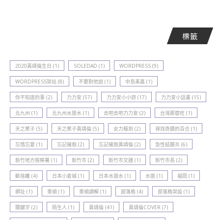
標籤
2020黃靖倫生日
(1)
SOLEDAD
(1)
WORDPRESS
(9)
WORDPRESS架站
(8)
不要對他說
(1)
中島美嘉
(1)
你不知道的事
(2)
力力安
(57)
力力安小小詩
(17)
力力安小話畫
(15)
北九州
(1)
北九州水道水
(1)
去吧去吧力力安
(2)
台灣那麼旺
(1)
天之蕉子
(5)
天之蕉子黃靖倫
(5)
女力報到
(2)
尋找奇蹟的百合
(1)
忘情忘愛
(1)
忘記擁抱
(2)
忘記擁抱黃靖倫
(2)
急性結膜炎
(6)
新竹地方檢察署
(1)
新竹巿
(2)
新竹巿交通
(1)
新竹巿長
(2)
斷捨離
(4)
日本小倉城
(1)
日本水道水
(1)
水道
(1)
福岡
(1)
網址
(1)
車禍
(1)
車禍調解
(1)
部落格
(4)
部落格架設
(1)
關鍵字
(2)
陌生人
(1)
黃靖倫
(41)
黃靖倫COVER
(7)