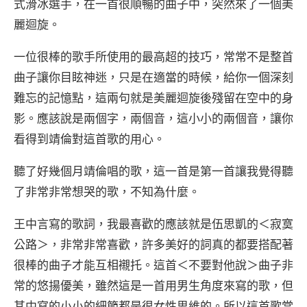
式滑冰選手，在一首很順暢的曲子中，突然來了一個美
麗迴旋。
一位很棒的歌手所使用的最高超的技巧，常常不是整首
曲子讓你目眩神迷，只是在適當的時候，給你一個深刻
難忘的記憶點，這兩句就是美麗迴旋後殘留在空中的身
影。應該說是兩個字，兩個音，這小小的兩個音，讓你
看得到靖倫對這首歌的用心。
聽了好幾個月靖倫唱的歌，這一首是第一首讓我覺得聽
了非常非常想哭的歌，不知為什麼。
王中言寫的歌詞，我最喜歡的應該就是伍思凱的＜寂寞
公路＞，非常非常喜歡，許多美好的詞真的都要搭配著
很棒的曲子才能互相襯托。這首＜不要對他說＞曲子非
常的悠揚優美，雖然這是一首用男生角度來寫的歌，但
其中寫的小小的細節都是很女性思維的。所以這首歌當