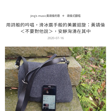
Jing's music黃靖倫的歌
靖倫式翻唱
用詩般的吟唱，滑冰選手般的美麗迴旋：黃靖倫
＜不要對他說＞，安靜洶湧在其中
2020-07-16