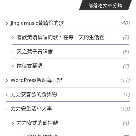
部落格文章分類
Jing's music黃靖倫的歌
(40)
喜歡黃靖倫唱的歌，在每一天的生活裡
(7)
天之蕉子黃靖倫
(5)
靖倫式翻唱
(7)
WordPress架站每日記
(11)
力力安喜歡的食與物
(1)
力力安生活小大事
(19)
力力安式的斷捨離
(4)