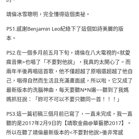
靖倫冰雪聰明，完全懂得這個奧祕。
PS1.感謝Benjamin Leo紀綠下了這個如詩美麗的版
本。
PS2.在一個多月前五月下旬，靖倫在八大電視的<就愛
瘋音樂>也唱了「不要對他說」，我真的太開心了。而
兩年半後再唱這首歌，他不僅超越了原唱還超越了他自
己，唱得自然而生活且充滿畫面感，所以啦，它又成了
最新版本的洗腦神曲，每天要聽N*N遍~~聽到了我媽
媽抓狂說：「妳可不可以不要只聽同一首！！！」
PS3.這一篇初稿三個月前已寫了，一直未完成，我一直
聽的是2017年2月9日的【靖歌金曲@華藝節2017】。
所以在聽了靖倫最新版本的<不要對他說>後非常感