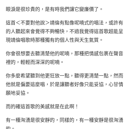
眼淚是很珍貴的，是有時我們讓它變廉價了。
這首＜不要對他說＞靖倫有點像呢喃式的唱法，或許有
的人聽起來會覺得不夠暢快，不過我覺得這首歌超能呈
現靖倫唱歌時那種獨有的個人性與天生氣質。
你會很想要去聽清楚他的呢喃，那種把情感包裹在聲音
裡的，輕輕而深深的呢喃。
你多麼希望聽到他更狂放一點，聽得更清楚一點，然而
他就是偏要這麼唱，於是讓聽者好像只能妥協，心甘情
願地妥協。
而的確這首歌的美感就是在此啊！
有一種洶湧是很安靜的，同樣的，有一種安靜是很洶湧
的。