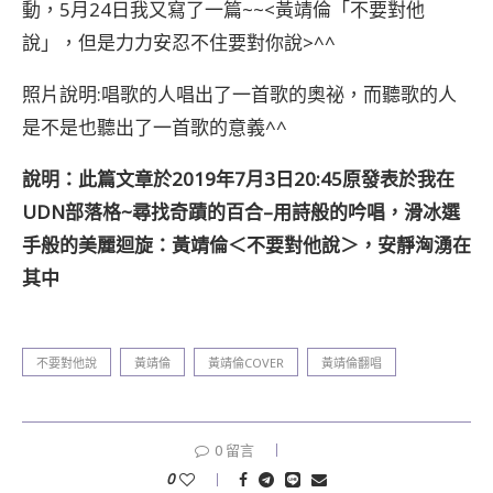
動，5月24日我又寫了一篇~~<黃靖倫「不要對他
說」，但是力力安忍不住要對你說>^^
照片說明:唱歌的人唱出了一首歌的奧祕，而聽歌的人
是不是也聽出了一首歌的意義^^
說明：此篇文章於2019年7月3日20:45原發表於我在
UDN部落格~尋找奇蹟的百合–用詩般的吟唱，滑冰選
手般的美麗迴旋：黃靖倫＜不要對他說＞，安靜洶湧在
其中
不要對他說
黃靖倫
黃靖倫COVER
黃靖倫翻唱
0 留言
0