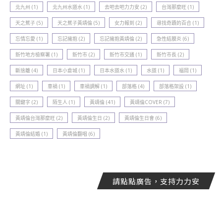
北九州
(1)
北九州水道水
(1)
去吧去吧力力安
(2)
台灣那麼旺
(1)
天之蕉子
(5)
天之蕉子黃靖倫
(5)
女力報到
(2)
尋找奇蹟的百合
(1)
忘情忘愛
(1)
忘記擁抱
(2)
忘記擁抱黃靖倫
(2)
急性結膜炎
(6)
新竹地方檢察署
(1)
新竹巿
(2)
新竹巿交通
(1)
新竹巿長
(2)
斷捨離
(4)
日本小倉城
(1)
日本水道水
(1)
水道
(1)
福岡
(1)
網址
(1)
車禍
(1)
車禍調解
(1)
部落格
(4)
部落格架設
(1)
關鍵字
(2)
陌生人
(1)
黃靖倫
(41)
黃靖倫COVER
(7)
黃靖倫台灣那麼旺
(2)
黃靖倫生日
(2)
黃靖倫生日會
(6)
黃靖倫結婚
(1)
黃靖倫翻唱
(6)
請點點廣告，支持力力安