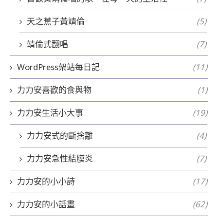
天之蕉子黃靖倫
(5)
靖倫式翻唱
(7)
WordPress架站每日記
(11)
力力安喜歡的食與物
(1)
力力安生活小大事
(19)
力力安式的斷捨離
(4)
力力安急性結膜炎
(7)
力力安的小小詩
(17)
力力安的小話畫
(62)