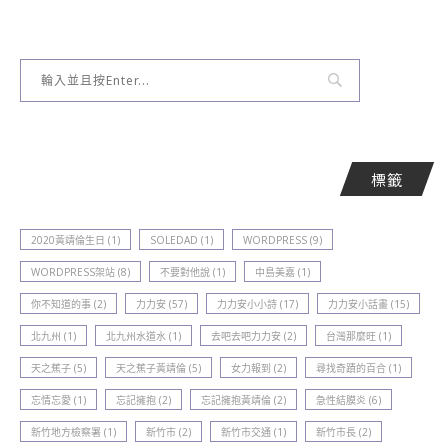
標籤
2020黃靖倫生日
(1)
SOLEDAD
(1)
WORDPRESS
(9)
WORDPRESS架站
(8)
不要對他說
(1)
中島美嘉
(1)
你不知道的事
(2)
力力安
(57)
力力安小小詩
(17)
力力安小話畫
(15)
北九州
(1)
北九州水道水
(1)
去吧去吧力力安
(2)
台灣那麼旺
(1)
天之蕉子
(5)
天之蕉子黃靖倫
(5)
女力報到
(2)
尋找奇蹟的百合
(1)
忘情忘愛
(1)
忘記擁抱
(2)
忘記擁抱黃靖倫
(2)
急性結膜炎
(6)
新竹地方檢察署
(1)
新竹巿
(2)
新竹巿交通
(1)
新竹巿長
(2)