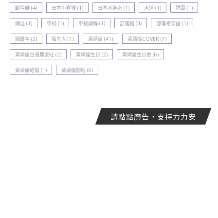
斷捨離
(4)
日本小倉城
(1)
日本水道水
(1)
水道
(1)
福岡
(1)
網址
(1)
車禍
(1)
車禍調解
(1)
部落格
(4)
部落格架設
(1)
關鍵字
(2)
陌生人
(1)
黃靖倫
(41)
黃靖倫COVER
(7)
黃靖倫台灣那麼旺
(2)
黃靖倫生日
(2)
黃靖倫生日會
(6)
黃靖倫結婚
(1)
黃靖倫翻唱
(6)
請點點廣告，支持力力安