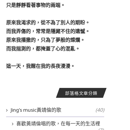
只是靜靜看著事物的兩端。
原來我渴求的，從不為了別人的期盼。
而我弄傷的，常常是隱藏不住的遺憾。
原來我播撒的，只為了夢般的燦爛。
而我揣測的，都掩蓋了心的混亂。
這一天，我醒在我的長夜漫漫。
部落格文章分類
Jing's music黃靖倫的歌
(40)
喜歡黃靖倫唱的歌，在每一天的生活裡