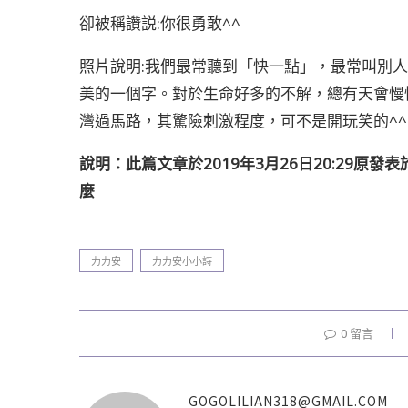
卻被稱讚説:你很勇敢^^
照片說明:我們最常聽到「快一點」，最常叫別
美的一個字。對於生命好多的不解，總有天會慢
灣過馬路，其驚險刺激程度，可不是開玩笑的^^
說明：此篇文章於2019年3月26日20:29原發
麼
力力安
力力安小小詩
0 留言
GOGOLILIAN318@GMAIL.COM