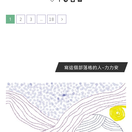
1
2
3
...
18
寫這個部落格的人~力力安