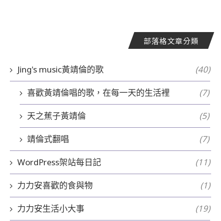
部落格文章分類
Jing's music黃靖倫的歌
(40)
喜歡黃靖倫唱的歌，在每一天的生活裡
(7)
天之蕉子黃靖倫
(5)
靖倫式翻唱
(7)
WordPress架站每日記
(11)
力力安喜歡的食與物
(1)
力力安生活小大事
(19)