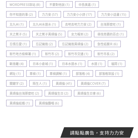
WORDPRESS架站
(8)
不要對他說
(1)
中島美嘉
(1)
你不知道的事
(2)
力力安
(57)
力力安小小詩
(17)
力力安小話畫
(15)
北九州
(1)
北九州水道水
(1)
去吧去吧力力安
(2)
台灣那麼旺
(1)
天之蕉子
(5)
天之蕉子黃靖倫
(5)
女力報到
(2)
尋找奇蹟的百合
(1)
忘情忘愛
(1)
忘記擁抱
(2)
忘記擁抱黃靖倫
(2)
急性結膜炎
(6)
新竹地方檢察署
(1)
新竹巿
(2)
新竹巿交通
(1)
新竹巿長
(2)
斷捨離
(4)
日本小倉城
(1)
日本水道水
(1)
水道
(1)
福岡
(1)
網址
(1)
車禍
(1)
車禍調解
(1)
部落格
(4)
部落格架設
(1)
關鍵字
(2)
陌生人
(1)
黃靖倫
(41)
黃靖倫COVER
(7)
黃靖倫台灣那麼旺
(2)
黃靖倫生日
(2)
黃靖倫生日會
(6)
黃靖倫結婚
(1)
黃靖倫翻唱
(6)
請點點廣告，支持力力安