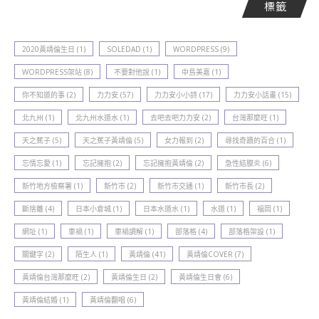
標籤
2020黃靖倫生日
(1)
SOLEDAD
(1)
WORDPRESS
(9)
WORDPRESS架站
(8)
不要對他說
(1)
中島美嘉
(1)
你不知道的事
(2)
力力安
(57)
力力安小小詩
(17)
力力安小話畫
(15)
北九州
(1)
北九州水道水
(1)
去吧去吧力力安
(2)
台灣那麼旺
(1)
天之蕉子
(5)
天之蕉子黃靖倫
(5)
女力報到
(2)
尋找奇蹟的百合
(1)
忘情忘愛
(1)
忘記擁抱
(2)
忘記擁抱黃靖倫
(2)
急性結膜炎
(6)
新竹地方檢察署
(1)
新竹巿
(2)
新竹巿交通
(1)
新竹巿長
(2)
斷捨離
(4)
日本小倉城
(1)
日本水道水
(1)
水道
(1)
福岡
(1)
網址
(1)
車禍
(1)
車禍調解
(1)
部落格
(4)
部落格架設
(1)
關鍵字
(2)
陌生人
(1)
黃靖倫
(41)
黃靖倫COVER
(7)
黃靖倫台灣那麼旺
(2)
黃靖倫生日
(2)
黃靖倫生日會
(6)
黃靖倫結婚
(1)
黃靖倫翻唱
(6)