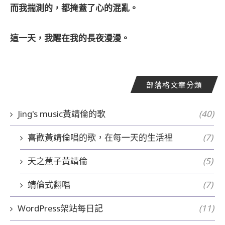
而我揣測的，都掩蓋了心的混亂。
這一天，我醒在我的長夜漫漫。
部落格文章分類
Jing's music黃靖倫的歌
(40)
喜歡黃靖倫唱的歌，在每一天的生活裡
(7)
天之蕉子黃靖倫
(5)
靖倫式翻唱
(7)
WordPress架站每日記
(11)