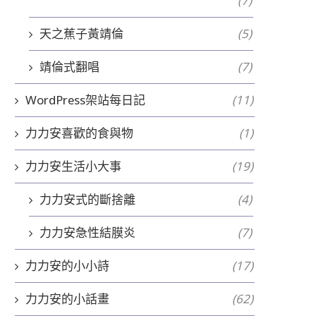
(7)
天之蕉子黃靖倫
(5)
靖倫式翻唱
(7)
WordPress架站每日記
(11)
力力安喜歡的食與物
(1)
力力安生活小大事
(19)
力力安式的斷捨離
(4)
力力安急性結膜炎
(7)
力力安的小小詩
(17)
力力安的小話畫
(62)