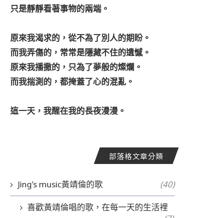
只是靜靜看著事物的兩端。
原來我渴求的，從不為了別人的期盼。
而我弄傷的，常常是隱藏不住的遺憾。
原來我播撒的，只為了夢般的燦爛。
而我揣測的，都掩蓋了心的混亂。
這一天，我醒在我的長夜漫漫。
部落格文章分類
Jing's music黃靖倫的歌
(40)
喜歡黃靖倫唱的歌，在每一天的生活裡