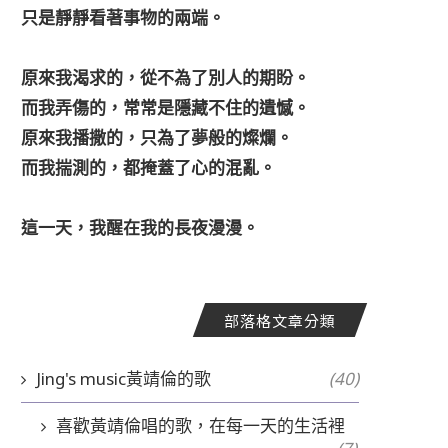
只是靜靜看著事物的兩端。
原來我渴求的，從不為了別人的期盼。
而我弄傷的，常常是隱藏不住的遺憾。
原來我播撒的，只為了夢般的燦爛。
而我揣測的，都掩蓋了心的混亂。
這一天，我醒在我的長夜漫漫。
部落格文章分類
Jing's music黃靖倫的歌
(40)
喜歡黃靖倫唱的歌，在每一天的生活裡