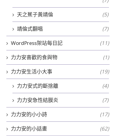
(7)
天之蕉子黃靖倫
(5)
靖倫式翻唱
(7)
WordPress架站每日記
(11)
力力安喜歡的食與物
(1)
力力安生活小大事
(19)
我的文章沒有關鍵...
WORDPRES...
2020-07-18
2020-06-05
力力安式的斷捨離
(4)
力力安急性結膜炎
(7)
力力安的小小詩
(17)
力力安的小話畫
(62)