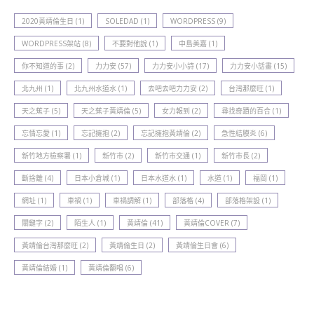
2020黃靖倫生日
(1)
SOLEDAD
(1)
WORDPRESS
(9)
WORDPRESS架站
(8)
不要對他說
(1)
中島美嘉
(1)
你不知道的事
(2)
力力安
(57)
力力安小小詩
(17)
力力安小話畫
(15)
北九州
(1)
北九州水道水
(1)
去吧去吧力力安
(2)
台灣那麼旺
(1)
天之蕉子
(5)
天之蕉子黃靖倫
(5)
女力報到
(2)
尋找奇蹟的百合
(1)
忘情忘愛
(1)
忘記擁抱
(2)
忘記擁抱黃靖倫
(2)
急性結膜炎
(6)
新竹地方檢察署
(1)
新竹巿
(2)
新竹巿交通
(1)
新竹巿長
(2)
斷捨離
(4)
日本小倉城
(1)
日本水道水
(1)
水道
(1)
福岡
(1)
網址
(1)
車禍
(1)
車禍調解
(1)
部落格
(4)
部落格架設
(1)
關鍵字
(2)
陌生人
(1)
黃靖倫
(41)
黃靖倫COVER
(7)
黃靖倫台灣那麼旺
(2)
黃靖倫生日
(2)
黃靖倫生日會
(6)
黃靖倫結婚
(1)
黃靖倫翻唱
(6)