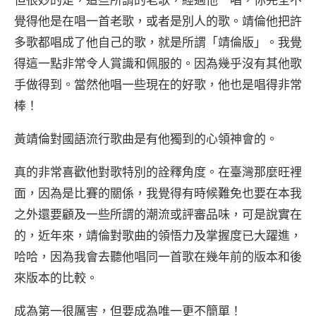
覺得他是在唱一首老歌，或者是別人的歌。靖倫他把許
多歌都唱成了他自己的歌，就是所謂「靖倫版」。我覺
得這一點非常令人賞識和佩服的。因為幾乎沒有其他歌
手做得到。當然他唱一些現在的好歌，他也是唱得非常
棒！
黃靖倫對國語流行歌曲是有他獨到的心領神會的。
真的非常喜歡他對歌特別的詮釋角度。在臺灣那麼旺裡
面，因為是比賽的關係，我覺得有時候難免也要在本我
之外還要顧及一些所謂的潮流或評審品味，可是說實在
的，近年來，靖倫對歌曲的領悟力及掌握度已大躍進，
哈哈，因為我會去聽他唱同一首歌在幾年前的版本和後
來版本的比較。
成為第一很厲害，但要成為唯一更不簡單！