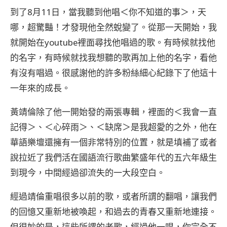
到了8月11日，當我聽到他唱＜你不知道的事＞，天
哪，超驚豔！才發現他全然蛻變了。從那一天開始，我
就開始在youtube裡面尋找他唱過的歌。有時候就找他
的名字，有時候就找我想聽的歌再加上他的名字，看他
有沒有唱過。很感謝他的許多粉絲細心紀錄下了他這十
一年來的成長。
黃靖倫除了他一開始發的兩張專輯，裡面的＜我會一直
記得＞、＜心碎雨＞、＜缺席＞是我超愛的之外，他在
華語樂壇還擁有一個非常特別的位置，就是填補了或者
說拉近了我們活在國語流行歌曲繁盛年代的五六年級生
到現今，中間經過卻流失的一大段空白。
經過靖倫重唱很多以前的歌，或者所謂的翻唱，讓我們
的回憶又重新地被喚起，和過去的青春又重新地連接。
但很妙的是，這些所謂的老歌，經過他一唱，你完全不