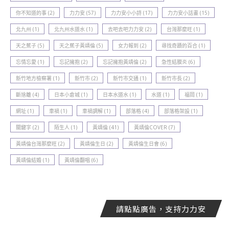
你不知道的事
(2)
力力安
(57)
力力安小小詩
(17)
力力安小話畫
(15)
北九州
(1)
北九州水道水
(1)
去吧去吧力力安
(2)
台灣那麼旺
(1)
天之蕉子
(5)
天之蕉子黃靖倫
(5)
女力報到
(2)
尋找奇蹟的百合
(1)
忘情忘愛
(1)
忘記擁抱
(2)
忘記擁抱黃靖倫
(2)
急性結膜炎
(6)
新竹地方檢察署
(1)
新竹巿
(2)
新竹巿交通
(1)
新竹巿長
(2)
斷捨離
(4)
日本小倉城
(1)
日本水道水
(1)
水道
(1)
福岡
(1)
網址
(1)
車禍
(1)
車禍調解
(1)
部落格
(4)
部落格架設
(1)
關鍵字
(2)
陌生人
(1)
黃靖倫
(41)
黃靖倫COVER
(7)
黃靖倫台灣那麼旺
(2)
黃靖倫生日
(2)
黃靖倫生日會
(6)
黃靖倫結婚
(1)
黃靖倫翻唱
(6)
請點點廣告，支持力力安