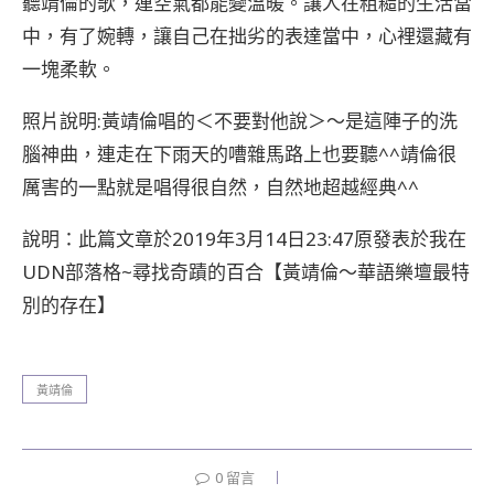
聽靖倫的歌，連空氣都能變溫暖。讓人在粗糙的生活當
中，有了婉轉，讓自己在拙劣的表達當中，心裡還藏有
一塊柔軟。
照片說明:黃靖倫唱的＜不要對他說＞〜是這陣子的洗
腦神曲，連走在下雨天的嘈雜馬路上也要聽^^靖倫很
厲害的一點就是唱得很自然，自然地超越經典^^
說明：此篇文章於2019年3月14日23:47原發表於我在
UDN部落格~尋找奇蹟的百合【黃靖倫〜華語樂壇最特
別的存在】
黃靖倫
0 留言