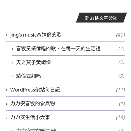
部落格文章分類
Jing's music黃靖倫的歌
(40)
喜歡黃靖倫唱的歌，在每一天的生活裡
(7)
天之蕉子黃靖倫
(5)
靖倫式翻唱
(7)
WordPress架站每日記
(11)
力力安喜歡的食與物
(1)
力力安生活小大事
(19)
力力安式的斷捨離
(4)