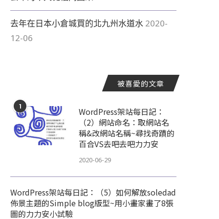
去年在日本小倉城買的北九州水道水
2020-
12-06
被喜愛的文章
1
WordPress架站每日記：
（2）網站命名：取網站名
稱&改網站名稱~尋找奇蹟的
百合VS去吧去吧力力安
2020-06-29
親愛的咳嗽
請原諒我不在這裡...
2020-07-24
2020-07-24
WordPress架站每日記：（5）如何解放soledad
佈景主題的Simple blog版型~用小畫家畫了8張
圖的力力安小試驗