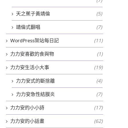
(7)
天之蕉子黃靖倫
(5)
靖倫式翻唱
(7)
WordPress架站每日記
(11)
力力安喜歡的食與物
(1)
力力安生活小大事
(19)
力力安式的斷捨離
(4)
力力安急性結膜炎
(7)
力力安的小小詩
(17)
力力安的小話畫
(62)