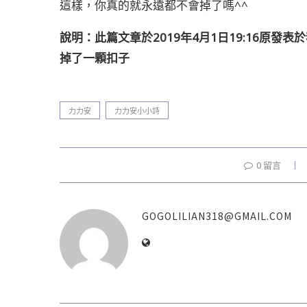
這樣，你真的就永遠都不會掉了嗎^^
說明：此篇文章於2019年4月1日19:16原發表
掉了一顆扣子
力力安
力力安小小詩
0 留言
GOGOLILIAN318@GMAIL.COM