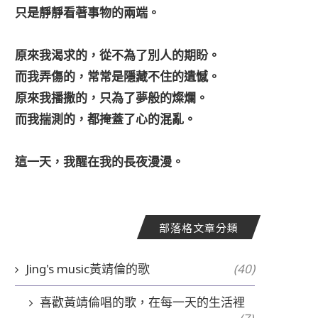
只是靜靜看著事物的兩端。
原來我渴求的，從不為了別人的期盼。
而我弄傷的，常常是隱藏不住的遺憾。
原來我播撒的，只為了夢般的燦爛。
而我揣測的，都掩蓋了心的混亂。
這一天，我醒在我的長夜漫漫。
部落格文章分類
Jing's music黃靖倫的歌
(40)
喜歡黃靖倫唱的歌，在每一天的生活裡