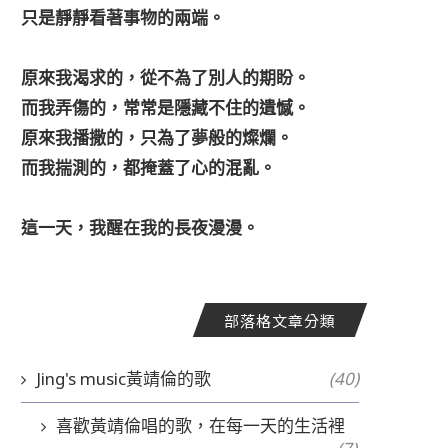
只是靜靜看著事物的兩端。
原來我渴求的，從不為了別人的期盼。
而我弄傷的，常常是隱藏不住的遺憾。
原來我播撒的，只為了夢般的燦爛。
而我揣測的，都掩蓋了心的混亂。
這一天，我醒在我的長夜漫漫。
部落格文章分類
Jing's music黃靖倫的歌
(40)
喜歡黃靖倫唱的歌，在每一天的生活裡