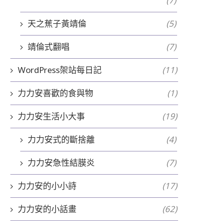
(7)
天之蕉子黃靖倫
(5)
靖倫式翻唱
(7)
WordPress架站每日記
(11)
力力安喜歡的食與物
(1)
力力安生活小大事
(19)
力力安式的斷捨離
(4)
力力安急性結膜炎
(7)
力力安的小小詩
(17)
力力安的小話畫
(62)