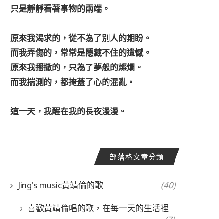
只是靜靜看著事物的兩端。
原來我渴求的，從不為了別人的期盼。
而我弄傷的，常常是隱藏不住的遺憾。
原來我播撒的，只為了夢般的燦爛。
而我揣測的，都掩蓋了心的混亂。
這一天，我醒在我的長夜漫漫。
部落格文章分類
Jing's music黃靖倫的歌
(40)
喜歡黃靖倫唱的歌，在每一天的生活裡