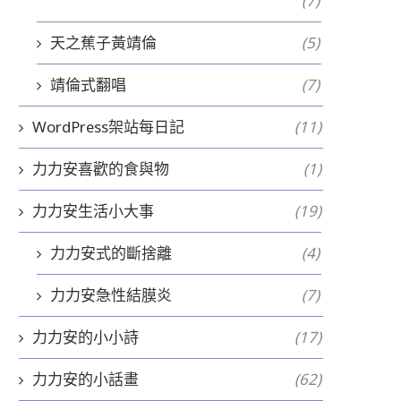
(7)
天之蕉子黃靖倫
(5)
靖倫式翻唱
(7)
WordPress架站每日記
(11)
力力安喜歡的食與物
(1)
力力安生活小大事
(19)
力力安式的斷捨離
(4)
力力安急性結膜炎
(7)
力力安的小小詩
(17)
力力安的小話畫
(62)