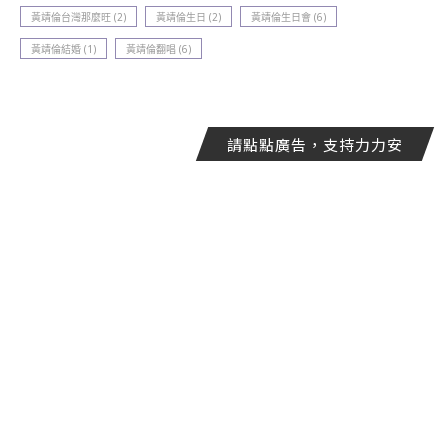
黃靖倫台灣那麼旺
(2)
黃靖倫生日
(2)
黃靖倫生日會
(6)
黃靖倫結婚
(1)
黃靖倫翻唱
(6)
請點點廣告，支持力力安