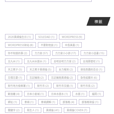
標籤
2020黃靖倫生日
(1)
SOLEDAD
(1)
WORDPRESS
(9)
WORDPRESS架站
(8)
不要對他說
(1)
中島美嘉
(1)
你不知道的事
(2)
力力安
(57)
力力安小小詩
(17)
力力安小話畫
(15)
北九州
(1)
北九州水道水
(1)
去吧去吧力力安
(2)
台灣那麼旺
(1)
天之蕉子
(5)
天之蕉子黃靖倫
(5)
女力報到
(2)
尋找奇蹟的百合
(1)
忘情忘愛
(1)
忘記擁抱
(2)
忘記擁抱黃靖倫
(2)
急性結膜炎
(6)
新竹地方檢察署
(1)
新竹巿
(2)
新竹巿交通
(1)
新竹巿長
(2)
斷捨離
(4)
日本小倉城
(1)
日本水道水
(1)
水道
(1)
福岡
(1)
網址
(1)
車禍
(1)
車禍調解
(1)
部落格
(4)
部落格架設
(1)
關鍵字
(2)
陌生人
(1)
黃靖倫
(41)
黃靖倫COVER
(7)