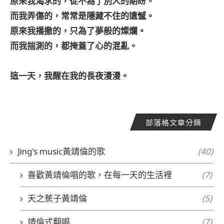
原來我渴求的，從不為了別人的期盼。
而我弄傷的，常常是隱藏不住的遺憾。
原來我播撒的，只為了夢般的燦爛。
而我揣測的，都掩蓋了心的混亂。
這一天，我醒在我的長夜漫漫。
部落格文章分類
Jing's music黃靖倫的歌
(40)
喜歡黃靖倫唱的歌，在每一天的生活裡
(7)
天之蕉子黃靖倫
(5)
靖倫式翻唱
(7)