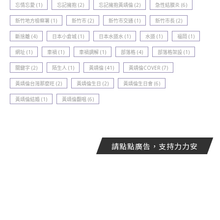
忘情忘愛
(1)
忘記擁抱
(2)
忘記擁抱黃靖倫
(2)
急性結膜炎
(6)
新竹地方檢察署
(1)
新竹巿
(2)
新竹巿交通
(1)
新竹巿長
(2)
斷捨離
(4)
日本小倉城
(1)
日本水道水
(1)
水道
(1)
福岡
(1)
網址
(1)
車禍
(1)
車禍調解
(1)
部落格
(4)
部落格架設
(1)
關鍵字
(2)
陌生人
(1)
黃靖倫
(41)
黃靖倫COVER
(7)
黃靖倫台灣那麼旺
(2)
黃靖倫生日
(2)
黃靖倫生日會
(6)
黃靖倫結婚
(1)
黃靖倫翻唱
(6)
請點點廣告，支持力力安