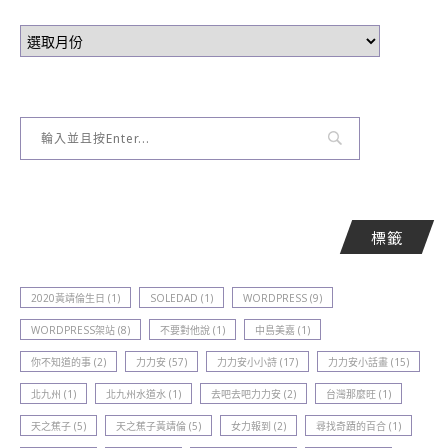
標籤
2020黃靖倫生日
(1)
SOLEDAD
(1)
WORDPRESS
(9)
WORDPRESS架站
(8)
不要對他說
(1)
中島美嘉
(1)
你不知道的事
(2)
力力安
(57)
力力安小小詩
(17)
力力安小話畫
(15)
北九州
(1)
北九州水道水
(1)
去吧去吧力力安
(2)
台灣那麼旺
(1)
天之蕉子
(5)
天之蕉子黃靖倫
(5)
女力報到
(2)
尋找奇蹟的百合
(1)