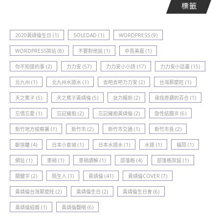
標籤
2020黃靖倫生日
(1)
SOLEDAD
(1)
WORDPRESS
(9)
WORDPRESS架站
(8)
不要對他說
(1)
中島美嘉
(1)
你不知道的事
(2)
力力安
(57)
力力安小小詩
(17)
力力安小話畫
(15)
北九州
(1)
北九州水道水
(1)
去吧去吧力力安
(2)
台灣那麼旺
(1)
天之蕉子
(5)
天之蕉子黃靖倫
(5)
女力報到
(2)
尋找奇蹟的百合
(1)
忘情忘愛
(1)
忘記擁抱
(2)
忘記擁抱黃靖倫
(2)
急性結膜炎
(6)
新竹地方檢察署
(1)
新竹巿
(2)
新竹巿交通
(1)
新竹巿長
(2)
斷捨離
(4)
日本小倉城
(1)
日本水道水
(1)
水道
(1)
福岡
(1)
網址
(1)
車禍
(1)
車禍調解
(1)
部落格
(4)
部落格架設
(1)
關鍵字
(2)
陌生人
(1)
黃靖倫
(41)
黃靖倫COVER
(7)
黃靖倫台灣那麼旺
(2)
黃靖倫生日
(2)
黃靖倫生日會
(6)
黃靖倫結婚
(1)
黃靖倫翻唱
(6)