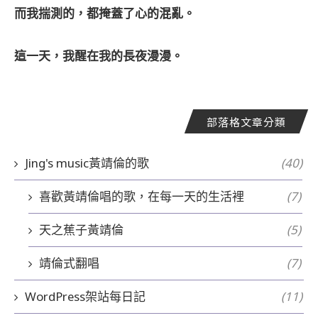
而我揣測的，都掩蓋了心的混亂。
這一天，我醒在我的長夜漫漫。
部落格文章分類
Jing's music黃靖倫的歌
(40)
喜歡黃靖倫唱的歌，在每一天的生活裡
(7)
天之蕉子黃靖倫
(5)
靖倫式翻唱
(7)
WordPress架站每日記
(11)